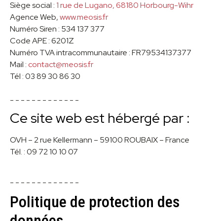
Siège social :
1 rue de Lugano, 68180 Horbourg-Wihr
Agence Web,
www.meosis.fr
Numéro Siren : 534 137 377
Code APE : 6201Z
Numéro TVA intracommunautaire : FR79534137377
Mail :
contact@meosis.fr
Tél : 03 89 30 86 30
- - - - - - - - - - - - -
Ce site web est hébergé par :
OVH – 2 rue Kellermann – 59100 ROUBAIX – France
Tél. : 09 72 10 10 07
- - - - - - - - - - - - -
Politique de protection des
données