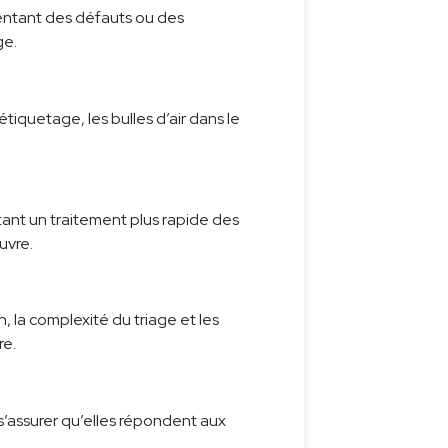
résentant des défauts ou des
ge.
étiquetage, les bulles d’air dans le
tant un traitement plus rapide des
uvre.
, la complexité du triage et les
re.
 s’assurer qu’elles répondent aux