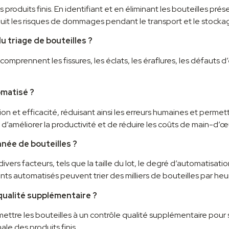
es produits finis. En identifiant et en éliminant les bouteilles p
réduit les risques de dommages pendant le transport et le stocka
 triage de bouteilles ?
mprennent les fissures, les éclats, les éraflures, les défauts d’
omatisé ?
on et efficacité, réduisant ainsi les erreurs humaines et permet
’améliorer la productivité et de réduire les coûts de main-d’œ
née de bouteilles ?
rs facteurs, tels que la taille du lot, le degré d’automatisation
ts automatisés peuvent trier des milliers de bouteilles par heu
 qualité supplémentaire ?
mettre les bouteilles à un contrôle qualité supplémentaire pour
le des produits finis.