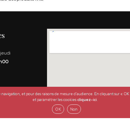
es
 jeudi
h00
e navigation, et pour des raisons de mesure d’audience. En cliquant sur « OK »,
et paramétrer les cookies
cliquez-ici
.
é
OK
Non