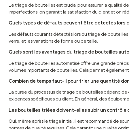
Le triage de bouteilles est crucial pour assurer la qualité d
imperfections, on garantit la satisfaction du client et on 
Quels types de défauts peuvent être détectés lors du
Les défauts courants détectés lors du triage de bouteilles co
verre, et les variations de forme ou de taille.
Quels sont les avantages du triage de bouteilles aut
Le triage de bouteilles automatisé offre une grande précisi
volumes importants de bouteilles. Cela permet également d
Combien de temps faut-il pour trier une quantité don
La durée du processus de triage de bouteilles dépend de dive
exigences spécifiques du client. En général, des équipemen
Les bouteilles triées doivent-elles subir un contrôle
Oui, même après le triage initial, il est recommandé de sou
normes de qualité requises. Cela garantit une qualité optima